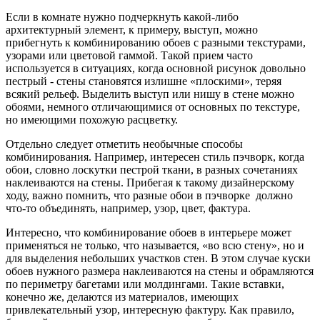
Если в комнате нужно подчеркнуть какой-либо
архитектурный элемент, к примеру, выступ, можно
прибегнуть к комбинированию обоев с разными текстурами,
узорами или цветовой гаммой. Такой прием часто
используется в ситуациях, когда основной рисунок довольно
пестрый - стены становятся излишне «плоскими», теряя
всякий рельеф. Выделить выступ или нишу в стене можно
обоями, немного отличающимися от основных по текстуре,
но имеющими похожую расцветку.
Отдельно следует отметить необычные способы
комбинирования. Например, интересен стиль пэчворк, когда
обои, словно лоскутки пестрой ткани, в разных сочетаниях
наклеиваются на стены. Прибегая к такому дизайнерскому
ходу, важно помнить, что разные обои в пэчворке должно
что-то объединять, например, узор, цвет, фактура.
Интересно, что комбинирование обоев в интерьере может
применяться не только, что называется, «во всю стену», но и
для выделения небольших участков стен. В этом случае куски
обоев нужного размера наклеиваются на стены и обрамляются
по периметру багетами или молдингами. Такие вставки,
конечно же, делаются из материалов, имеющих
привлекательный узор, интересную фактуру. Как правило,