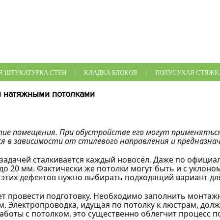
 ШТУКАТУРКА СТЕН
КЛАДКА БЛОКОВ
ПОЛУСУХАЯ СТЯЖК
и натяжными потолками
тие помещения. При обустройстве его могут применяться
 в зависимости от стилевого направления и предназна
й задачей сталкивается каждый новосёл. Даже по офиц
 20 мм. Фактически же потолки могут быть и с уклоном
ва этих дефектов нужно выбирать подходящий вариант д
ует провести подготовку. Необходимо заполнить монта
 Электропроводка, идущая по потолку к люстрам, долж
аботы с потолком, это существенно облегчит процесс п