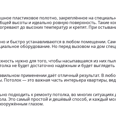
ошное пластиковое полотно, закреплённое на специаль
бщей высоты и идеально ровную поверхность. Такие к
гревают до высоких температур и крепят. При остывании
ично и быстро устанавливаются в любом помещении. С
циальное оборудование. Но перед вызовом на дом специ
хность нужно для того, чтобы насыпавшаяся из них пыл
отолка не будет достаточно надёжным и будет выглядеть
авильном применении даёт отличный результат. В любо
. Потолок — это важная часть интерьера квартиры, ведь
льно подходить к ремонту потолка, во многих ситуациях
а. Это самый простой и дешёвый способ, и каждый мож
евооружённым глазом.