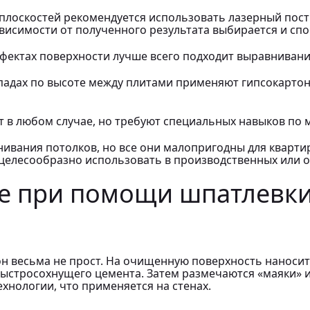
плоскостей рекомендуется использовать лазерный постр
ависимости от полученного результата выбирается и сп
фектах поверхности лучше всего подходит выравнивани
епадах по высоте между плитами применяют гипсокарто
 в любом случае, но требуют специальных навыков по 
ивания потолков, но все они малопригодны для кварти
х целесообразно использовать в производственных или
 при помощи шпатлевки
он весьма не прост. На очищенную поверхность наносит
быстросохнущего цемента. Затем размечаются «маяки» 
хнологии, что применяется на стенах.