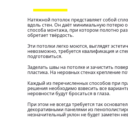
Натяжной потолок представляет собой спл
вдоль стен. Он даёт минимальную потерю о
способа монтажа, при котором полотно разо
обретает твёрдость.
Эти потолки легко моются, выглядят эстет
невозможно, требуется квалификация и спе
подготовиться.
Заделать швы на потолке и зачистить повер
пластика. На неровных стенах крепление п
Каждый из перечисленных способов при пр
решения необходимо взвесить все варианты
неровности будут бросаться в глаза.
При этом не всегда требуется так основате
декоративными панелями из пенополистирол
незначительный уклон не будет заметен н